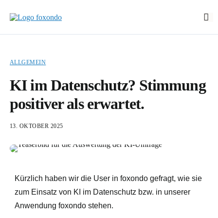
Start
Funktionen
ALLGEMEIN
EasyStart
KI im Datenschutz? Stimmung
Preise
positiver als erwartet.
Über foxondo
Neuigkeiten
13. OKTOBER 2025
Demo buchen
Login
Kürzlich haben wir die User in foxondo gefragt, wie sie
EN
zum Einsatz von KI im Datenschutz bzw. in unserer
Anwendung foxondo stehen.