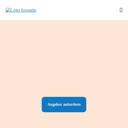
Start
Funktionen
EasyStart
Preise
Über foxondo
Neuigkeiten
Demo buchen
Login
Angebot anfordern
EN