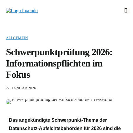
Start
Funktionen
ALLGEMEIN
EasyStart
Schwerpunktprüfung 2026:
Preise
Informationspflichten im
Über foxondo
Fokus
Neuigkeiten
Demo buchen
27. JANUAR 2026
Login
EN
Das angekündigte Schwerpunkt-Thema der
Datenschutz-Aufsichtsbehörden für 2026 sind die