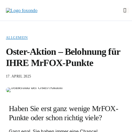
Start
Funktionen
ALLGEMEIN
EasyStart
Oster-Aktion – Belohnung für
Preise
IHRE MrFOX-Punkte
Über foxondo
Neuigkeiten
17. APRIL 2025
Demo buchen
Login
Haben Sie erst ganz wenige MrFOX-
EN
Punkte oder schon richtig viele?
Ganz egal, Sie haben immer eine Chance!