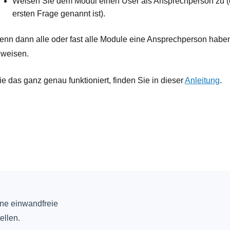
Weisen Sie dem Modul einen User als Ansprechperson zu (da
ersten Frage genannt ist).
nn dann alle oder fast alle Module eine Ansprechperson haben
weisen.
e das ganz genau funktioniert, finden Sie in dieser
Anleitung
.
ine einwandfreie
ellen.