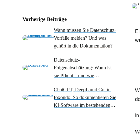
Vorherige Beiträge
Wann müssen Sie Datenschutz-
Ei
Vorfälle melden? Und was
we
gehört in die Dokumentation?
Datenschutz-
Folgenabschätzung: Wann ist
sie Pflicht – und wie
dokumentieren Sie sie richtig?
ChatGPT, DeepL und Co. in
We
foxondo: So dokumentieren Sie
do
KI-Software im bestehenden
IT-Prozess.
In
Wa