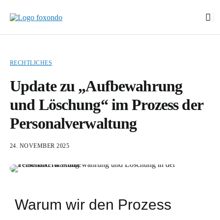
Start
Funktionen
RECHTLICHES
EasyStart
Update zu „Aufbewahrung
Preise
und Löschung“ im Prozess der
Über foxondo
Personalverwaltung
Neuigkeiten
Demo buchen
24. NOVEMBER 2025
Login
EN
Warum wir den Prozess